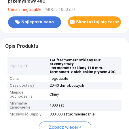
przemysłowy 40C
Cena：negotiable
MOQ：1000 szt
Najlepsza cena
Skontaktuj się teraz
Opis Produktu
1/4 "termometr szklany BSP
przemysłowy
High Light
,
,
termometr szklany 110 mm
termometr z niebieskim płynem 40C;
Cena
negotiable
Czas dostawy
20-40 dni roboczych
Miejsce
Chiny
pochodzenia
Minimalne
1000 szt
zamówienie
Możliwość Supply
300 000 sztuk miesięcznie
Zobacz więcej