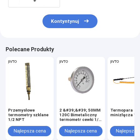
Kontyntynuj
Polecane Produkty
Przemysłowe
2 &#39;&#39; 50MM
Termopara
termometry szklane
120C Bimetaliczny
minizłącza 1,
1/2 NPT
termometr cewki 1/4
&#39;&#39; BSP
Bimetaliczny
Najlepsza cena
Najlepsza cena
Najlepsza 
wskaźnik
temperatury