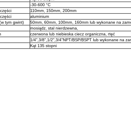
-30-600 °C
części
110mm, 150mm, 200mm
 części
aluminium
(w tym gwint)
50mm, 60mm, 100mm, 160mm lub wykonane na zamó
mosiądz, stal nierdzewna,
n
czerwona lub niebieska ciecz organiczna, rtęć
1/4",3/8",1/2",3/4"NPT/BSP/BSPT lub wykonane na z
Kąt 135 stopni