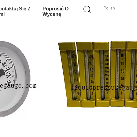
Polish
ntaktuj Się Z
Poprosić O
mi
Wycenę