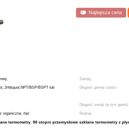
Najlepsza cena
łowy,
Zasięg:
uot;,3/4&quot;NPT/BSP/BSPT lub
Długość górnej części:
Długość sondy (w tym gwint):
z organiczna, rtęć
Rodzaj:
ane termometry
90 stopni przemysłowe szklane termometry z pł
,