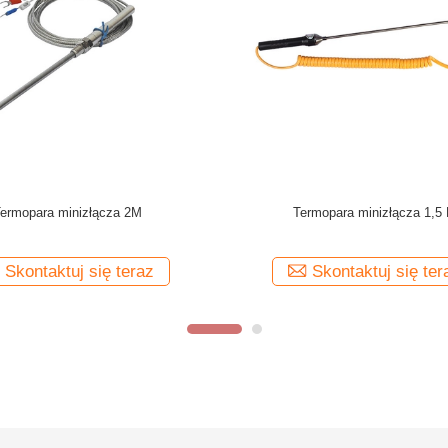
mopara typu mini 1M typu K
Obudowa ABS Mierniki tempera
podwójną skalą 80 mm 10 bar
&#39;&#39; BSP
Skontaktuj się teraz
Skontaktuj się ter