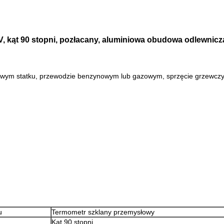
 V, kąt 90 stopni, pozłacany, aluminiowa obudowa odlewnicz
owym statku, przewodzie benzynowym lub gazowym, sprzęcie grzewczym
u
Termometr szklany przemysłowy
Kąt 90 stopni