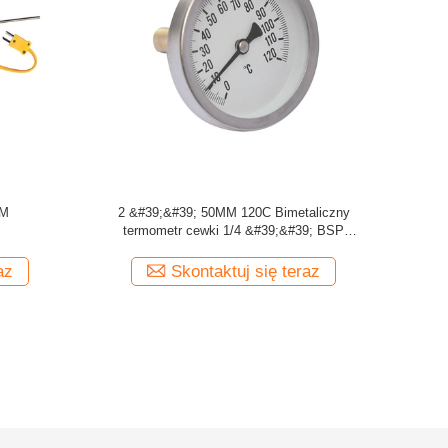
tury z
Przemysłowe termometry szklane Mercury
Przemysło
ów 1/2
100MM 40C 3/4 '' NPT
az
Skontaktuj się teraz