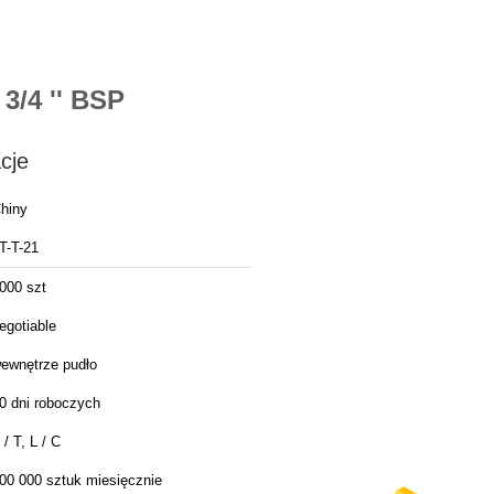
3/4 '' BSP
cje
hiny
T-T-21
000 szt
egotiable
ewnętrze pudło
0 dni roboczych
 / T, L / C
00 000 sztuk miesięcznie