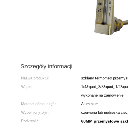
Szczegóły informacji
Nazwa produktu:
szklany termometr przemys
Wątek:
1/4&quot;,3/8&quot;,1/2&q
wykonane na zamówienie
Materiał górnej części:
Aluminium
Wypełniony płyn:
czerwona lub niebieska ciec
Podkreślić:
60MM przemysłowe szkl